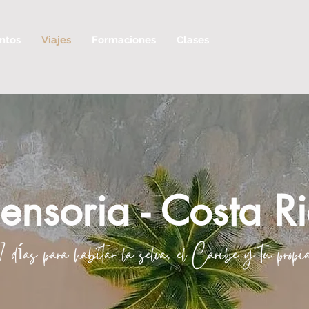
ntos
Viajes
Formaciones
Clases
ensoria - Costa R
 días para habitar la selva, el Caribe y tu propia