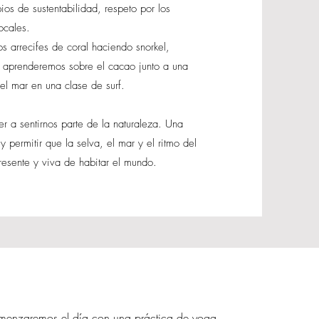
os de sustentabilidad, respeto por los
ocales.
s arrecifes de coral haciendo snorkel,
a, aprenderemos sobre el cacao junto a una
el mar en una clase de surf.
r a sentirnos parte de la naturaleza. Una
y permitir que la selva, el mar y el ritmo del
esente y viva de habitar el mundo.
nzaremos el día con una práctica de yoga,