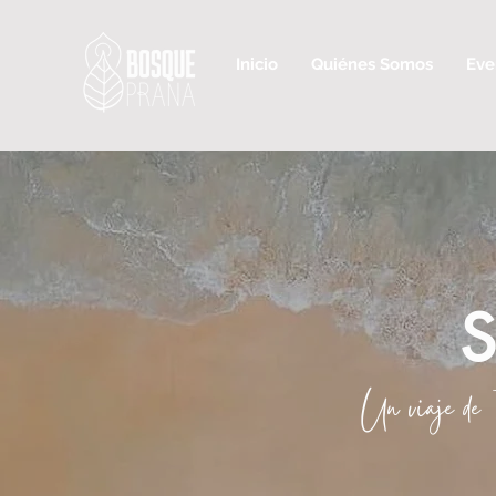
Inicio
Quiénes Somos
Eve
S
Un viaje de 7