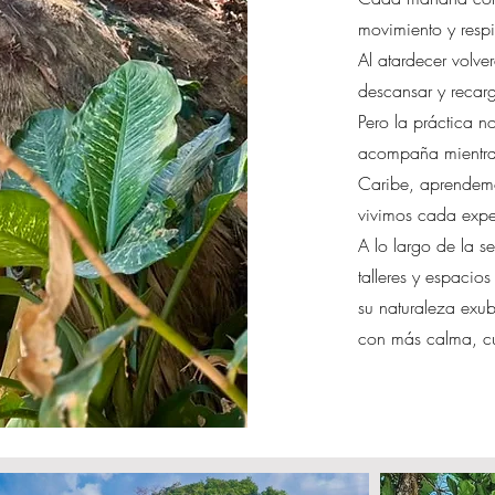
movimiento y respi
Al atardecer volve
descansar y recarg
Pero la práctica 
acompaña mientras
Caribe, aprendemos
vivimos cada expe
A lo largo de la 
talleres y espacio
su naturaleza exube
con más calma, cu