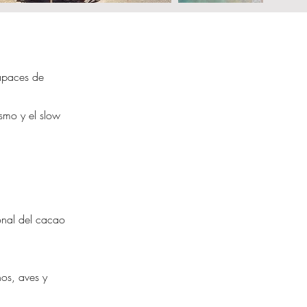
capaces de
smo y el slow
onal del cacao
os, aves y