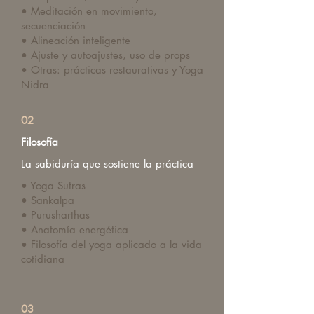
• Meditación en movimiento,
secuenciación
• Alineación inteligente
• Ajuste y autoajustes, uso de props
• Otras: prácticas restaurativas y Yoga
Nidra
02
Filosofía
La sabiduría que sostiene la práctica
• Yoga Sutras
• Sankalpa
• Purusharthas
• Anatomía energética
• Filosofía del yoga aplicado a la vida
cotidiana
03