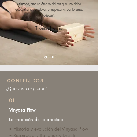
utilizado, sino un ámbito del ser que uno debe
experimentar, explorar, enriquecer y, por lo tanto,
educar".
Thomas Hanna
CONTENIDOS
¿Qué vas a explorar?
01
Vinyasa Flow
La tradición de la práctica
• Historia y evolución del Vinyasa Flow
• Respiración, Bandhas y Drishti