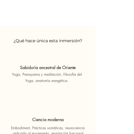
¿Qué hace única esta inmersión?
Sabiduría ancestral de Oriente
Yoga, Pranayama y meditación, Filosofía del
Yoga, anatomía energética.
Ciencia moderna
Embodiment, Prácticas somáticas, neurociencia
aplicada al movimiento, respiración funcional