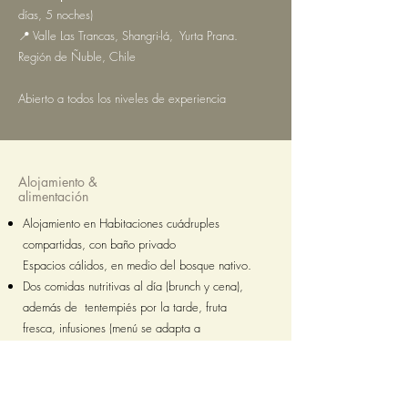
días, 5 noches)
📍 Valle Las Trancas, Shangri-lá, Yurta Prana.
Región de Ñuble, Chile
​Abierto a todos los niveles de experiencia
Alojamiento &
alimentación
Alojamiento en Habitaciones cuádruples
compartidas, con baño privado
Espacios cálidos, en medio del bosque nativo.
Dos comidas nutritivas al día (brunch y cena),
además de tentempiés por la tarde, fruta
fresca, infusiones (menú se adapta a
restricciones alimentarias).
Tiempo para descansar entre las sesiones.